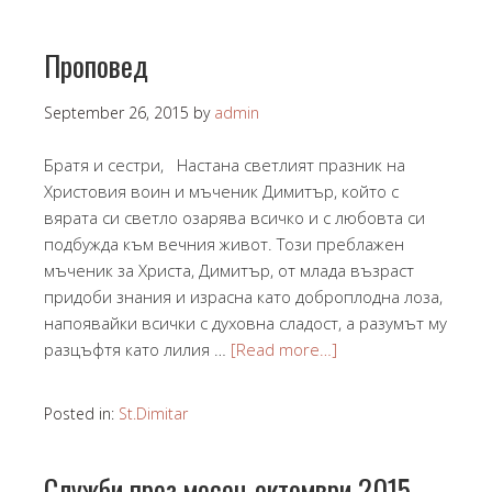
Проповед
September 26, 2015
by
admin
Братя и сестри, Настана светлият празник на
Христовия воин и мъченик Димитър, който с
вярата си светло озарява всичко и с любовта си
подбужда към вечния живот. Този преблажен
мъченик за Христа, Димитър, от млада възраст
придоби знания и израсна като доброплодна лоза,
напоявайки всички с духовна сладост, а разумът му
разцъфтя като лилия …
[Read more…]
Posted in:
St.Dimitar
Служби през месец октомври 2015