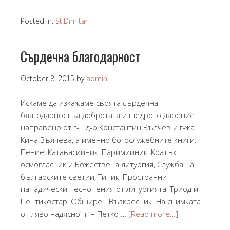
Posted in:
St.Dimitar
Cърдечна благодарност
October 8, 2015
by
admin
Искаме да изкажаме своята сърдечна
благодарност за добротата и щедрото дарение
направено от г-н д-р Константин Вълчев и г-жа
Кина Вълчева, а именно богослужебните книги:
Пение, Катавасийник, Паримийник, Кратък
осмогласник и Божествена литургия, Служба на
българските светии, Типик, Пространни
пападически песнопения от литургията, Триод и
Пентикостар, Обширен Възкресник. На снимката
от ляво надясно- г-н Петко …
[Read more…]