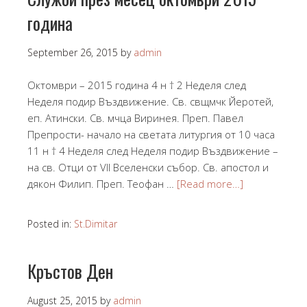
година
September 26, 2015
by
admin
Октомври – 2015 година 4 н † 2 Неделя след
Неделя подир Въздвижение. Св. свщмчк Йеротей,
еп. Атински. Св. мчца Виринея. Преп. Павел
Препрости- начало на светата литургия от 10 часа
11 н † 4 Неделя след Неделя подир Въздвижение –
на св. Отци от VII Вселенски събор. Св. апостол и
дякон Филип. Преп. Теофан …
[Read more…]
Posted in:
St.Dimitar
Кръстов Ден
August 25, 2015
by
admin