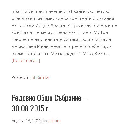
Братя и сестри, В днешното Евангелско четиво
отново си припомнихме за кръстните страдания
на Господа Иисуса Христа. И чухме как Той носеше
кръста си. Не много преди Разпятието Му Той
говореше на учениците си така: „Който иска да
върви след Мене, нека се отрече от себе си, да
вземе кръста си и Ме последва.“ (Марк.8:34) …
[Read more…]
Posted in:
St.Dimitar
Редовно Общо Събрание –
30.08.2015 г.
August 13, 2015
by
admin