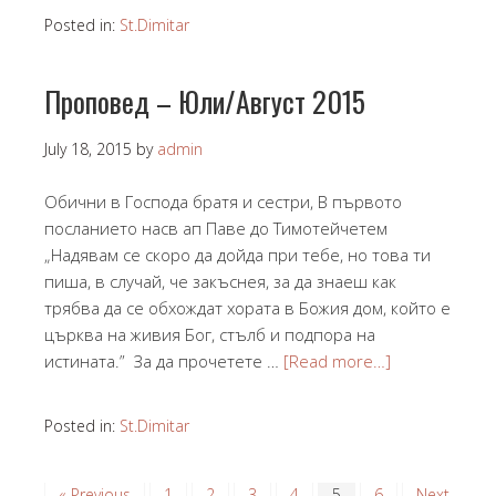
Posted in:
St.Dimitar
Проповед – Юли/Август 2015
July 18, 2015
by
admin
Обични в Господа братя и сестри, В първото
посланието насв ап Паве до Тимотейчетем
„Надявам се скоро да дойда при тебе, но това ти
пиша, в случай, че закъснея, за да знаеш как
трябва да се обхождат хората в Божия дом, който е
църква на живия Бог, стълб и подпора на
истината.” За да прочетете …
[Read more…]
Posted in:
St.Dimitar
« Previous
1
2
3
4
5
6
Next